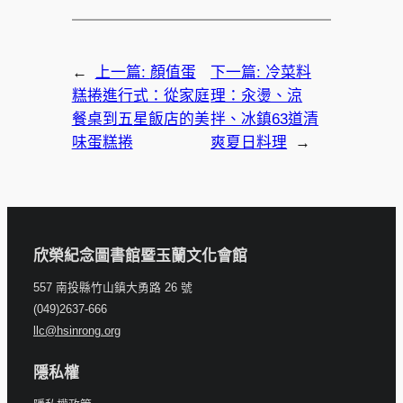
←
上一篇:
顏值蛋
下一篇:
冷菜料
糕捲進行式：從家庭
理：汆燙、涼
餐桌到五星飯店的美
拌、冰鎮63道清
味蛋糕捲
爽夏日料理
→
欣榮紀念圖書館暨玉蘭文化會館
557 南投縣竹山鎮大勇路 26 號
(049)2637-666
llc@hsinrong.org
隱私權