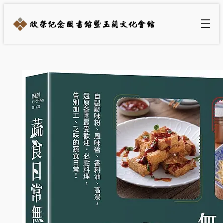
跳
至
主
要
內
容