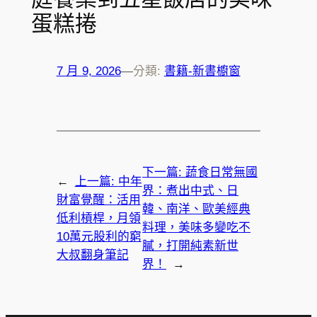
蛋糕捲
7 月 9, 2026
—
分類:
書籍-新書櫥窗
下一篇:
蔬食日常無國
←
上一篇:
中年
界：煮出中式、日
財富覺醒：活用
韓、南洋、歐美經典
低利槓桿，月領
料理，美味多變吃不
10萬元股利的窮
膩，打開純素新世
大叔翻身筆記
界！
→