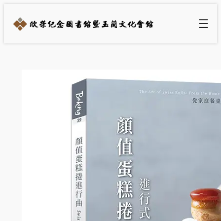
跳
至
主
要
內
容