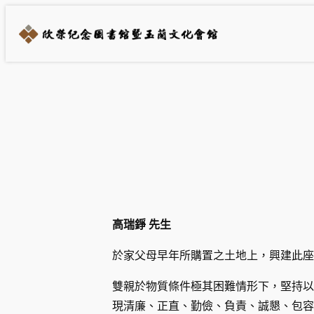
跳
至
主
要
內
容
高瑞錚 先生
於家父母早年所購置之土地上，興建此座
雙親於物質條件極其困難情形下，堅持以
現清廉、正直、勤儉、負責、誠懇、包容