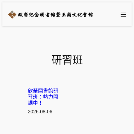
跳
至
主
要
內
容
研習班
欣榮圖書館研
習班：熱力開
課中！
2026-08-06