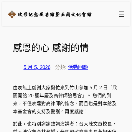
跳
至
主
要
內
容
感恩的心 感謝的情
5 月 5, 2026
分類:
活動回顧
—
由衷無上感謝大家撥忙來到竹山參加 5 月 2 日「欣
蘭開館 20 週年慶及高律師追思會」。 您們的到
來，不僅表達對高律師的懷念，而且也是對本館及
本基金會的支持及愛護。再度感謝！
於此，也特別謝謝致詞演講者：台大陳文章校長，
前大法官詹森林教授，全國司改會董事長黃旭田律