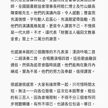
師，全國圖書館協會理事長柯皓仁博士及竹山鎮長
陳東睦先生。他們的演講內容，令人感動；豐富而
充滿情懷、字句動人且窩心、充滿期望帶鼓勵，而
他們的演講風格氣度，更是令人讚賞不己，不愧俱
是一代大師。不才，謹代表「財團法人福田文教基
金會」致上十二萬分的謝意。
也感謝本館的三個團隊的不凡表演：漢詩吟唱二首
、二胡演奏二首 、合唱團演唱四首。這些歌曲雖說
通俗，然俱為追思會臨時挑選，他們能夠在數月內
練成，實為不易。他們的努力及奉獻，值得讚賞。
很感謝很感恩，大家有緣齊聚一起，只可惜時間太
短，無法一一向各位致敬。這次在本館聚會，粗估
約有三百人，因為會場限制，不得不分三個會所同
步視聽轉播，有所不得已，也請各位包涵。哪日，