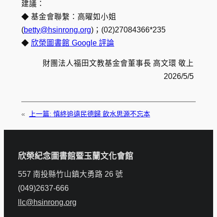
建議：
◆ 基金會聯繫：高矅如小姐
(
betty@hsinrong.org
)；(02)27084366*235
◆
欣榮圖書館 Google 評論
財團法人福田文教基金會董事長 高文環 敬上
2026/5/5
«
上一篇:
慎終追遠民德歸 飲水思源不忘本
欣榮紀念圖書館暨玉蘭文化會館
557 南投縣竹山鎮大勇路 26 號
(049)2637-666
llc@hsinrong.org