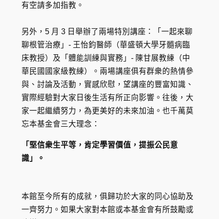
有空請多加指教。
另外，5 月 3 日舉辦了兩場特別講座：「一起來聊
聊根管治療」- 王怡鈞醫師（華盛頓大學牙髓病臨
床教授）及「體能訓練與實務」- 陳甘展教練（中
華民國國家級教練）。兩場講座俱有群衆的熱情參
與、討論及活動，實感欣慰，望講座的豐富知識、
實際經驗對大家日後生活有所正向影響。往後，大
家一起繼續努力，為更美好的未來加油。也千萬莫
忘本基金會三大理念：
「堅信衆生平等，肯定學習價值，提振公民意
識」。
本館至今所有的成就，俱歸功於大家的同心協助及
一齊努力。如果大家對本館或本基金會有所鼓勵或