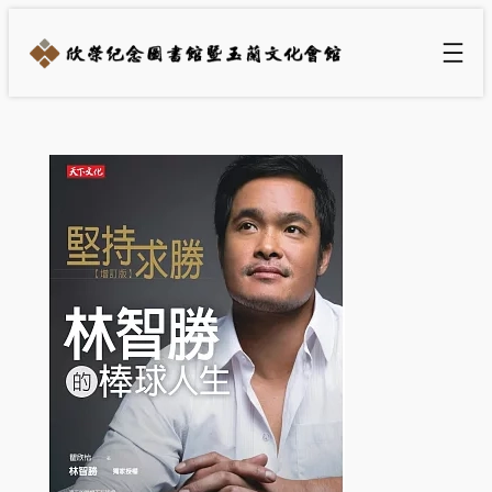
跳
至
主
要
內
容