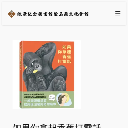
跳
至
主
要
內
容