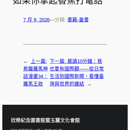
如果你拿起香蕉打電話
7 月 9, 2026
—
分類:
書籍-童書
←
上一篇:
下一篇:
晨讀10分鐘：我
希臘羅馬神
也要有國際觀——從日常
話漫畫34：
生活到國際新聞，看懂臺
羅馬王政
灣與世界的連結
→
欣榮紀念圖書館暨玉蘭文化會館