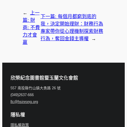
←
上一
下一篇:
每個月都窮到底的
篇:
財
我，決定開始理財：財務行為
商: 不費
專家帶你從心理機制探索財務
力才會
行為，奪回金錢主導權
→
贏
欣榮紀念圖書館暨玉蘭文化會館
557 南投縣竹山鎮大勇路 26 號
(049)2637-666
llc@hsinrong.org
隱私權
隱私權政策