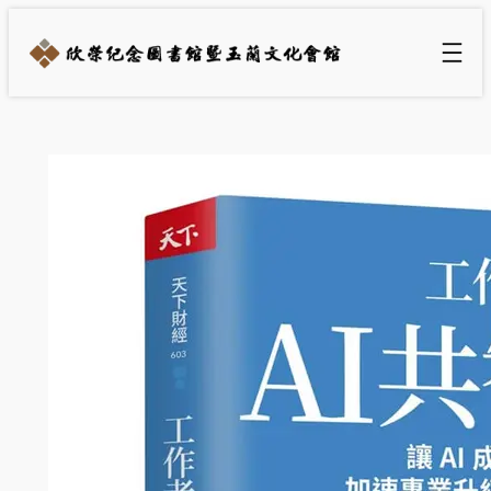
跳
至
主
要
內
容