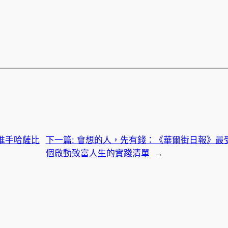
i推手哈薩比
下一篇:
會想的人，先有錢：《華爾街日報》最受
個啟動致富人生的實踐清單
→