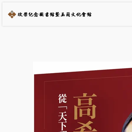
跳
至
主
要
內
容