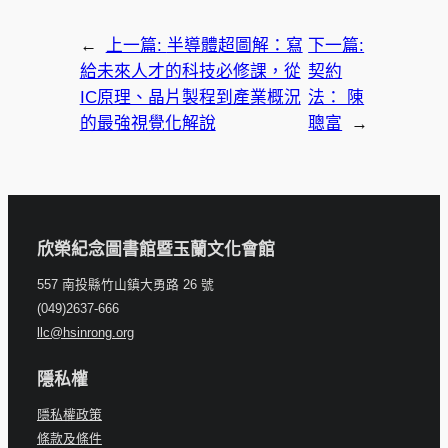
←
上一篇:
半導體超圖解：寫
下一篇:
給未來人才的科技必修課，從
契約
IC原理、晶片製程到產業概況
法： 陳
的最強視覺化解說
聰富
→
欣榮紀念圖書館暨玉蘭文化會館
557 南投縣竹山鎮大勇路 26 號
(049)2637-666
llc@hsinrong.org
隱私權
隱私權政策
條款及條件