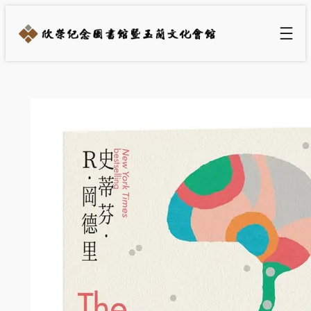
跳
至
主
要
內
容