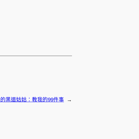
的黑道姑姑：教我的99件事
→