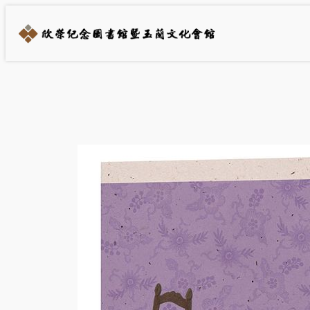
跳
至
主
要
內
容