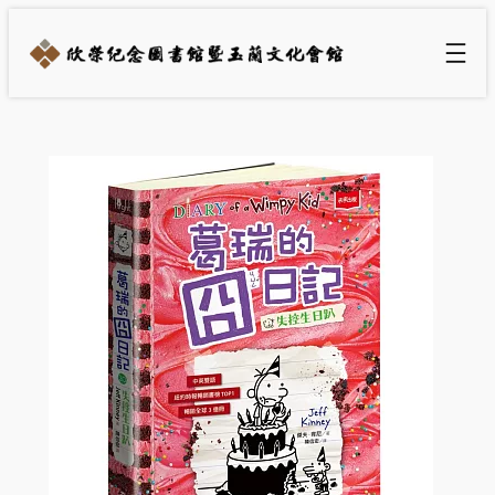
跳
至
主
要
內
容