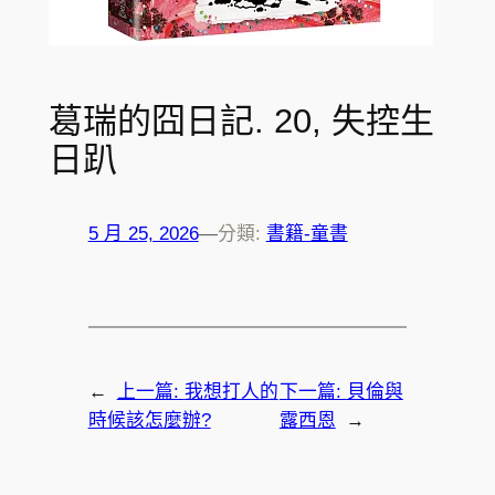
葛瑞的囧日記. 20, 失控生
日趴
5 月 25, 2026
—
分類:
書籍-童書
←
上一篇:
我想打人的
下一篇:
貝倫與
時候該怎麼辦?
露西恩
→