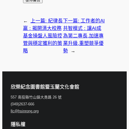
←
上一篇:
紀律長
下一篇:
工作者的AI
贏 : 揭開清大校務
共智模式 : 讓AI成
基金操盤人風險控
為第二專長,加速專
管與穩定獲利的策
業升級,重塑競爭優
略
勢
→
欣榮紀念圖書館暨玉蘭文化會館
557 南投縣竹山鎮大勇路 26 號
(049)2637-666
llc@hsinrong.org
隱私權