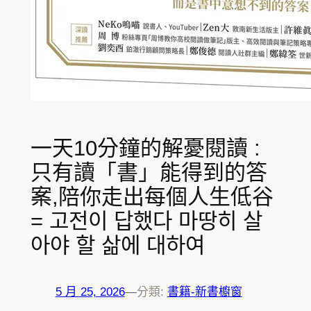
一天10分鐘的解憂閱讀 :
只有讀「書」能得到的答
案,陪你走出每個人生低谷
= 고전이 답했다 마땅히 살
아야 할 삶에 대하여
5 月 25, 2026
—
分類:
書籍-新書櫥窗