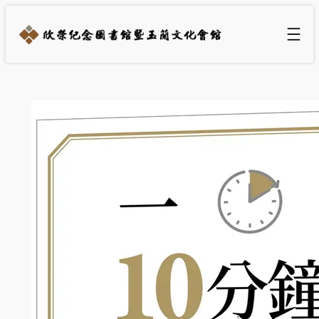
跳
至
主
要
內
容