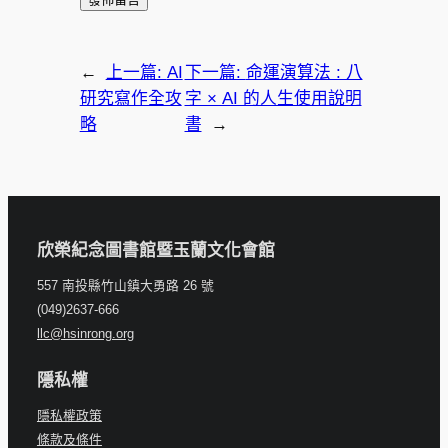
←
上一篇:
AI
下一篇:
命運演算法 : 八
研究寫作全攻
字 × AI 的人生使用說明
略
書
→
欣榮紀念圖書館暨玉蘭文化會館
557 南投縣竹山鎮大勇路 26 號
(049)2637-666
llc@hsinrong.org
隱私權
隱私權政策
條款及條件