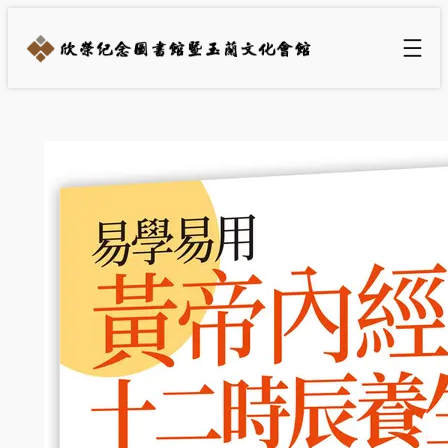
跳
至
主
要
內
容