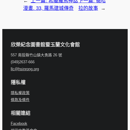
←
上一篇:
希臘羅馬神話
下一篇:
撒哈
漫畫. 33, 羅馬建城傳奇
拉的故事
→
欣榮紀念圖書館暨玉蘭文化會館
557 南投縣竹山鎮大勇路 26 號
(049)2637-666
llc@hsinrong.org
隱私權
隱私權政策
條款及條件
相關連結
Facebook