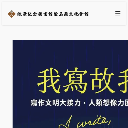
跳
至
主
要
內
容